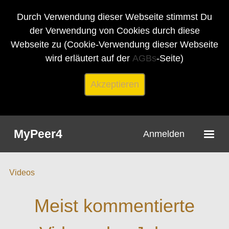
Durch Verwendung dieser Webseite stimmst Du
der Verwendung von Cookies durch diese
Webseite zu (Cookie-Verwendung dieser Webseite
wird erläutert auf der
AGBs
-Seite)
Akzeptieren
MyPeer4
Anmelden
Videos
Meist kommentierte