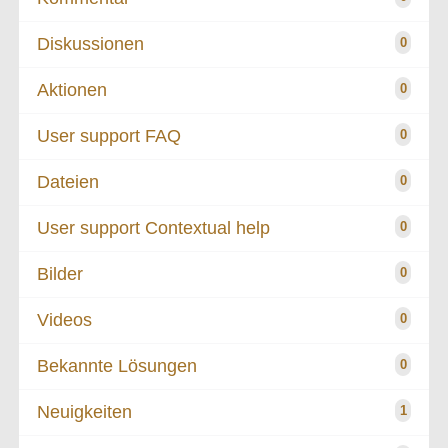
Diskussionen
0
Aktionen
0
User support FAQ
0
Dateien
0
User support Contextual help
0
Bilder
0
Videos
0
Bekannte Lösungen
0
Neuigkeiten
1